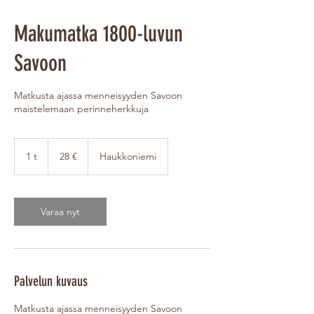
Makumatka 1800-luvun
Savoon
Matkusta ajassa menneisyyden Savoon
maistelemaan perinneherkkuja
28
euroa
1 t
1
28 €
Haukkoniemi
Varaa nyt
Palvelun kuvaus
Matkusta ajassa menneisyyden Savoon