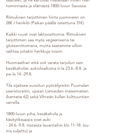
toiminnasta ja elämästä 1800-luvun Savossa.
Riimukiven tarjottimen hinta juomineen on
28€ / henkilö (Paikan päällä ostettuna 31€).
Kaikki ruuat ovat laktoosittomia. Riimukiven
tarjottimen saa myös vegaanisena tai
gluteenittomana, mutta saatamme silloin
vaihtaa joitakin herkkuja toisiin.
Huomaathan että voit varata tarjoilun vain
kesäkahvilan aukioloaikoina ti-la 23.6.-8.8. ja
pe-la 14.-29.8.
Tila sijaitsee suositun pyöräilyreitin Puumalan
saaristoreitin, upean Lietveden maisematien
(kantatie 62) sekä Vihreän kullan kulttuuritien
varrella.
1800-luvun piha, kesäkahvila ja
käsityökauppa ovat auki:
- 24.6.-9.8. tiistaista lauantaihin klo 11-18. (su-
ma suljettu) ja