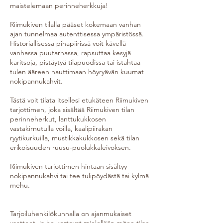
maistelemaan perinneherkkuja!
Riimukiven tilalla pääset kokemaan vanhan
ajan tunnelmaa autenttisessa ympäristössä.
Historiallisessa pihapiirissä voit kävellä
vanhassa puutarhassa, rapsuttaa kesyjä
karitsoja, pistäytyä tilapuodissa tai istahtaa
tulen ääreen nauttimaan höyryävän kuumat
nokipannukahvit.
Tästä voit tilata itsellesi etukäteen Riimukiven
tarjottimen, joka sisältää Riimukiven tilan
perinneherkut, lanttukukkosen
vastakirnutulla voilla, kaalipiirakan
ryytikurkuilla, mustikkakukkosen sekä tilan
erikoisuuden ruusu-puolukkaleivoksen.
Riimukiven tarjottimen hintaan sisältyy
nokipannukahvi tai tee tulipöydästä tai kylmä
mehu.
Tarjoiluhenkilökunnalla on ajanmukaiset
vaatteet, ja he kertovat mielellään miten tilan