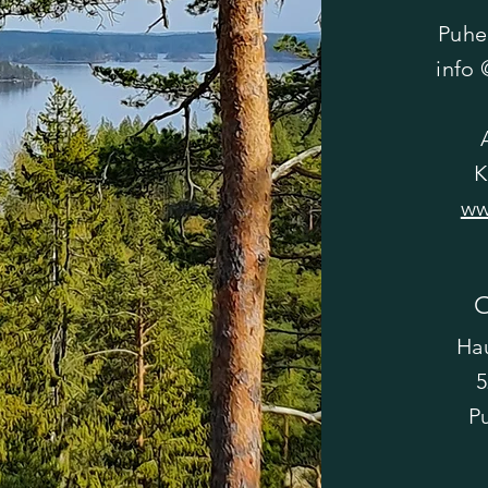
Puhe
info 
K
ww
Ha
5
P