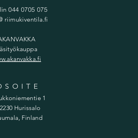
044 0705 075
lin
@ riimukiventila.fi
AKANVAKKA
äsityökauppa
w.akanvakka.fi
OSOITE
ukkoniementie 1
2230 Hurissalo
uumala, Finland