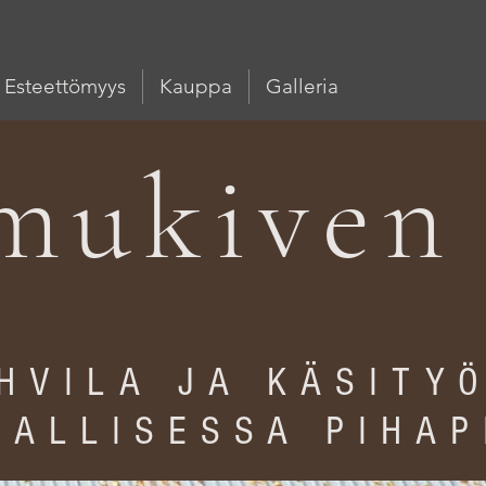
Esteettömyys
Kauppa
Galleria
mukiven 
HVILA JA KÄSITY
IALLISESSA PIHAP