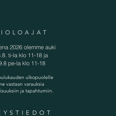
KIOLOAJAT
ena 2026 olemme auki
.8. ti-la klo 11-18 ja
9.8 pe-la klo 11-18
joulukauden ulkopuolelle
e vastaan varauksia
laisuuksiin ja tapahtumiin.
EYSTIEDOT