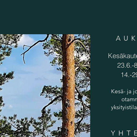
AU
Kesäkaut
23.6.-8
14.-2
Kesä- ja 
otamm
yksityisti
YHT