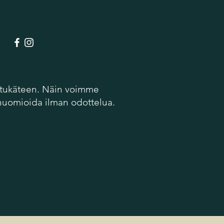
 etukäteen. Näin voimme
 huomioida ilman odottelua.