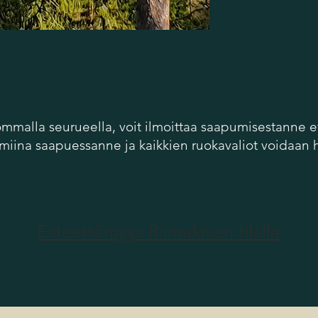
ommalla seurueella, voit ilmoittaa saapumisestanne
almiina saapuessanne ja kaikkien ruokavaliot voidaan
Esteettömyys Riimukiven tilalla