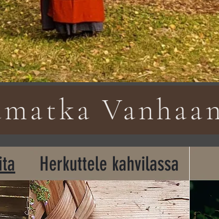
amatka Vanhaa
ita
Herkuttele kahvilassa