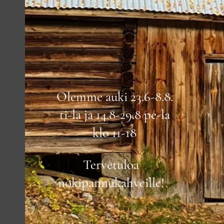
Olemme auki 23.6-8.8.
ti-la ja 14.8-29.8 pe-la
klo 11-18
Tervetuloa
nokipannukahveille!