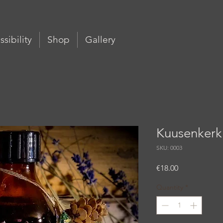
sibility
Shop
Gallery
Kuusenkerkk
SKU: 0003
Price
€18.00
Quantity
*