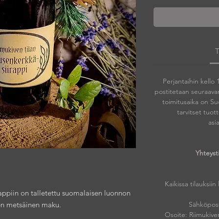
Perjantaihin kello
postitetaan seuraava
toimitusaika on Su
tarvitset tuo
asi
Yhteyst
Kaikissa tilauksiin 
appiin on talletettu suomalaisen luonnon
en metsäinen maku.
Sähköposti
Osoite: Riimukive