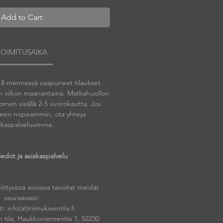
Add to Cart
TOIMITUSAIKA
 18 mennessä saapuneet tilaukset
n viikon maanantaina. Matkahuollon
omen sisällä 2-5 vuorokautta. Jos
tteen nopeammin, ota yhteys
akaspalveluumme.
iedot ja asiakaspalvelu
liittyvissä asioissa tavoitat meidät
seuraavasti:
: info(at)riimukiventila.fi
n tila, Haukkoniementie 1, 52230